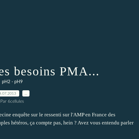
les besoins PMA...
pH2 - pH9
4.07.2013
…
Par 6cellules
cine enquête sur le ressenti sur l'AMP en France des
ouples hétéros, ça compte pas, hein ? Avez vous entendu parler